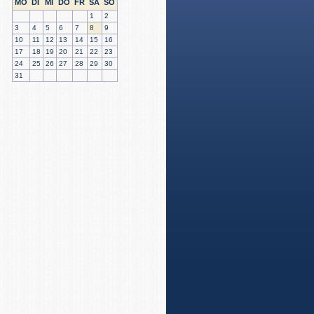
MO
DI
MI
DO
FR
SA
SO
1
2
3
4
5
6
7
8
9
10
11
12
13
14
15
16
17
18
19
20
21
22
23
24
25
26
27
28
29
30
31