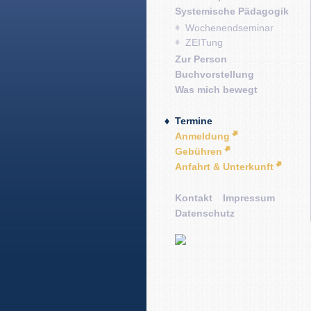
Systemische Pädagogik
Wochenendseminar
ZEITung
Zur Person
Buchvorstellung
Was mich bewegt
Termine
Anmeldung
Gebühren
Anfahrt & Unterkunft
Kontakt
Impressum
Datenschutz