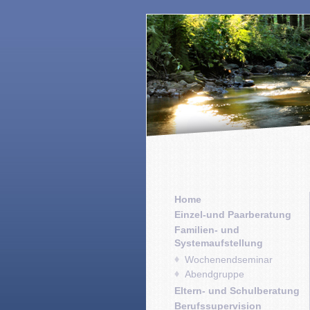
Home
Einzel-und Paarberatung
Familien- und
Systemaufstellung
Wochenendseminar
Abendgruppe
Eltern- und Schulberatung
Berufssupervision