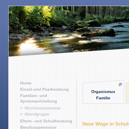
Home
Einzel-und Paarberatung
Organismus
Familien- und
Familie
Systemaufstellung
Wochenendseminar
Abendgruppe
Eltern- und Schulberatung
Neue Wege in Schul
Berufssupervision