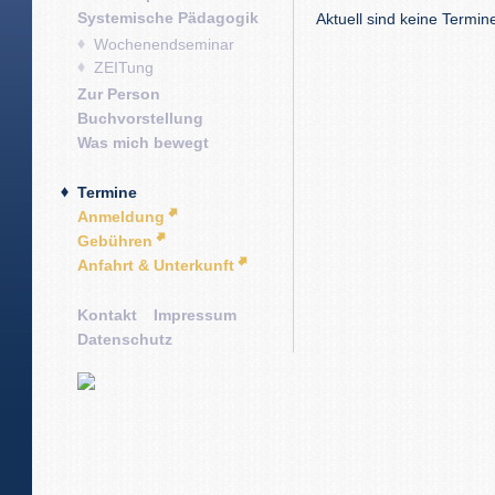
Systemische Pädagogik
Aktuell sind keine Termi
Wochenendseminar
ZEITung
Zur Person
Buchvorstellung
Was mich bewegt
Termine
Anmeldung
Gebühren
Anfahrt & Unterkunft
Kontakt
Impressum
Datenschutz