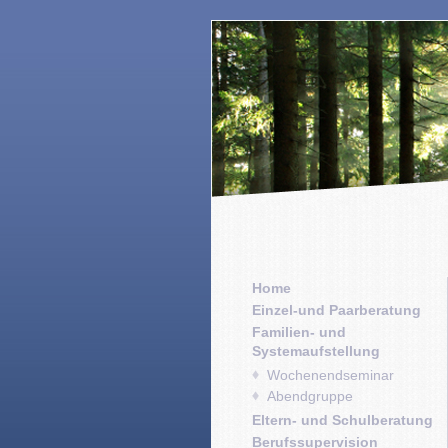
Home
Einzel-und Paarberatung
Familien- und
Systemaufstellung
Wochenendseminar
Abendgruppe
Eltern- und Schulberatung
Berufssupervision