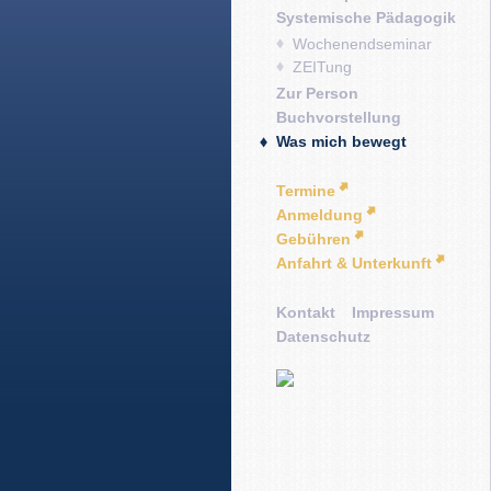
Systemische Pädagogik
Wochenendseminar
ZEITung
Zur Person
Buchvorstellung
Was mich bewegt
Termine
Anmeldung
Gebühren
Anfahrt & Unterkunft
Kontakt
Impressum
Datenschutz