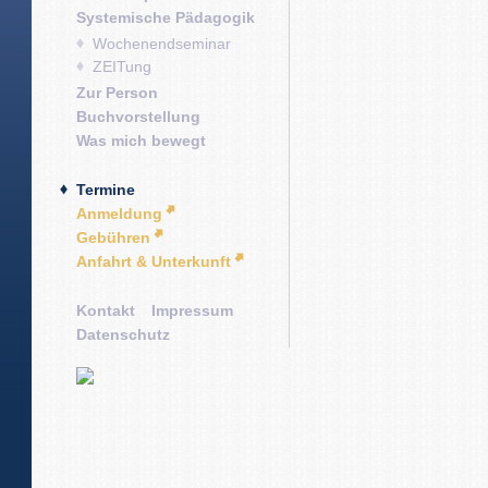
Systemische Pädagogik
Wochenendseminar
ZEITung
Zur Person
Buchvorstellung
Was mich bewegt
Termine
Anmeldung
Gebühren
Anfahrt & Unterkunft
Kontakt
Impressum
Datenschutz