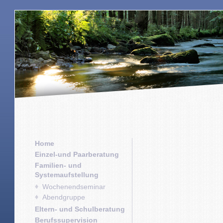
Home
Einzel-und Paarberatung
Familien- und
Systemaufstellung
Wochenendseminar
Abendgruppe
Eltern- und Schulberatung
Berufssupervision