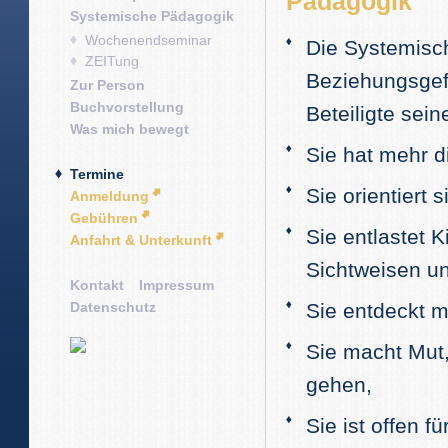
Pädagogik
Systemische Pädagogik
Wochenendseminar
Die Systemisc
ZEITung
Beziehungsgef
Zur Person
Buchvorstellung
Beteiligte sein
Was mich bewegt
Sie hat mehr d
Termine
Sie orientiert 
Anmeldung
Gebühren
Sie entlastet 
Anfahrt & Unterkunft
Sichtweisen u
Kontakt
Impressum
Datenschutz
Sie entdeckt m
Sie macht Mut,
gehen,
Sie ist offen f