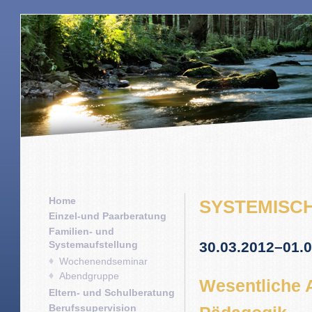
Home
SYSTEMISC
Einzel-und Paarberatung
Familien- und
Systemaufstellung
30.03.2012–01.
Wochenendseminar
Abendgruppe
Wesentliche 
Eltern- und Schulberatung
Berufssupervision