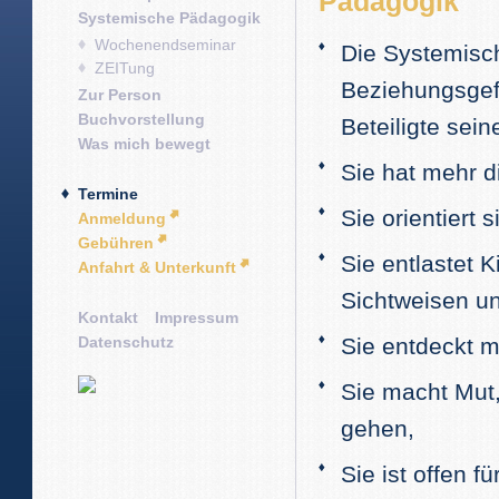
Pädagogik
Systemische Pädagogik
Wochenendseminar
Die Systemisc
ZEITung
Beziehungsgef
Zur Person
Buchvorstellung
Beteiligte sein
Was mich bewegt
Sie hat mehr d
Termine
Sie orientiert 
Anmeldung
Gebühren
Sie entlastet 
Anfahrt & Unterkunft
Sichtweisen u
Kontakt
Impressum
Datenschutz
Sie entdeckt m
Sie macht Mut,
gehen,
Sie ist offen f