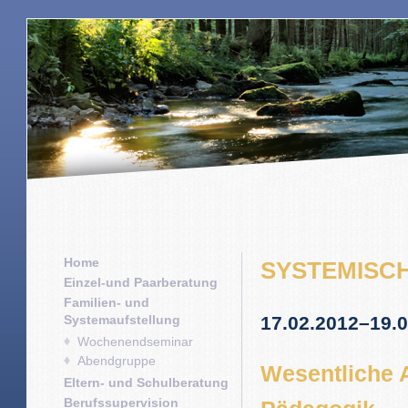
Home
SYSTEMISC
Einzel-und Paarberatung
Familien- und
Systemaufstellung
17.02.2012–19.
Wochenendseminar
Abendgruppe
Wesentliche 
Eltern- und Schulberatung
Berufssupervision