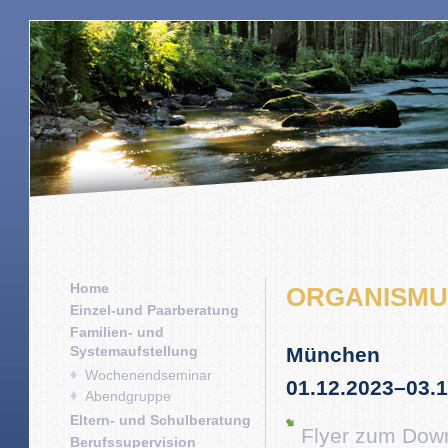
Home
ORGANISMUS
Einzel-und Paarberatung
Familien- und
Systemaufstellung
München
Wochenendseminar
01.12.2023–03.
Abendgruppe
Eltern- und Schulberatung
Flyer zum Dow
Berufssupervision