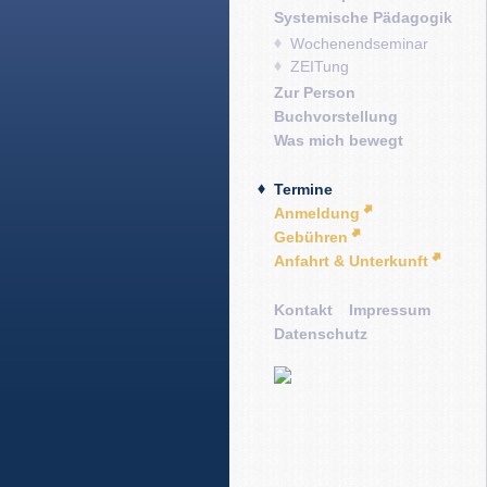
Systemische Pädagogik
Wochenendseminar
ZEITung
Zur Person
Buchvorstellung
Was mich bewegt
Termine
Anmeldung
Gebühren
Anfahrt & Unterkunft
Kontakt
Impressum
Datenschutz