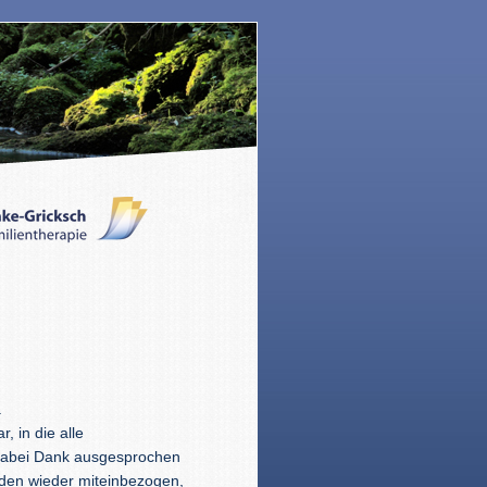
.
, in die alle
 dabei Dank ausgesprochen
den wieder miteinbezogen,