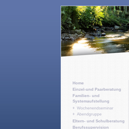
Home
Einzel-und Paarberatung
Familien- und
Systemaufstellung
Wochenendseminar
Abendgruppe
Eltern- und Schulberatung
Berufssupervision