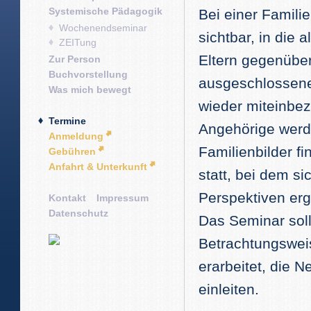
Systemische Pädagogik
Bei einer Famili
Wochenendseminar
sichtbar, in die 
ZEITung
Eltern gegenübe
Zur Person
Buchvorstellung
ausgeschlossene
Was mich bewegt
wieder miteinbez
Termine
Angehörige werde
Anmeldung
Familienbilder f
Gebühren
Anfahrt & Unterkunft
statt, bei dem 
Perspektiven er
Kontakt
Impressum
Datenschutz
Das Seminar sol
Betrachtungsweis
erarbeitet, die 
einleiten.