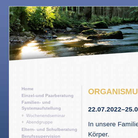
Home
ORGANISMUS
Einzel-und Paarberatung
Familien- und
Systemaufstellung
22.07.2022–25.
Wochenendseminar
Abendgruppe
In unsere Famili
Eltern- und Schulberatung
Körper.
Berufssupervision