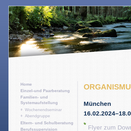
Home
ORGANISMUS
Einzel-und Paarberatung
Familien- und
Systemaufstellung
München
Wochenendseminar
16.02.2024–18.
Abendgruppe
Eltern- und Schulberatung
Flyer zum Dow
Berufssupervision