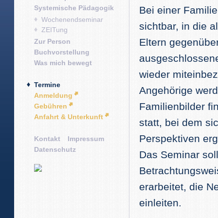
Systemische Pädagogik
Bei einer Famili
Wochenendseminar
sichtbar, in die 
ZEITung
Eltern gegenübe
Zur Person
Buchvorstellung
ausgeschlossene
Was mich bewegt
wieder miteinbez
Termine
Angehörige werde
Anmeldung
Familienbilder f
Gebühren
Anfahrt & Unterkunft
statt, bei dem 
Perspektiven er
Kontakt
Impressum
Datenschutz
Das Seminar sol
Betrachtungsweis
erarbeitet, die 
einleiten.