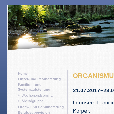
Home
ORGANISMUS
Einzel-und Paarberatung
Familien- und
Systemaufstellung
21.07.2017–23.
Wochenendseminar
Abendgruppe
In unsere Famili
Eltern- und Schulberatung
Körper.
Berufssupervision