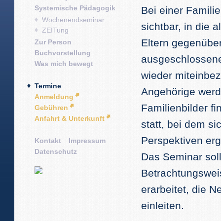
Systemische Pädagogik
Bei einer Famili
Wochenendseminar
sichtbar, in die 
ZEITung
Eltern gegenübe
Zur Person
Buchvorstellung
ausgeschlossene
Was mich bewegt
wieder miteinbez
Termine
Angehörige werde
Anmeldung
Familienbilder f
Gebühren
Anfahrt & Unterkunft
statt, bei dem 
Perspektiven er
Kontakt
Impressum
Datenschutz
Das Seminar sol
Betrachtungsweis
erarbeitet, die 
einleiten.