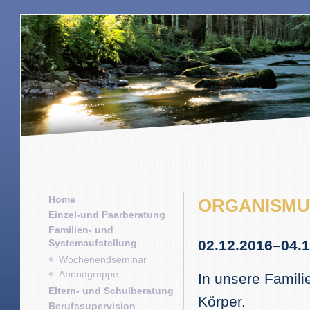
Home
ORGANISMUS
Einzel-und Paarberatung
Familien- und
Systemaufstellung
02.12.2016–04.
Wochenendseminar
Abendgruppe
In unsere Famili
Eltern- und Schulberatung
Körper.
Berufssupervision