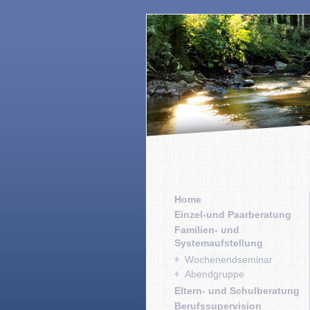
Home
Einzel-und Paarberatung
Familien- und
Systemaufstellung
Wochenendseminar
Abendgruppe
Eltern- und Schulberatung
Berufssupervision