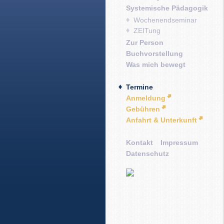
Systemische Pädagogik
Wochenendseminar
ZEITung
Zur Person
Buchvorstellung
Was mich bewegt
Termine
Anmeldung
Gebühren
Anfahrt & Unterkunft
Kontakt
Impressum
Datenschutz