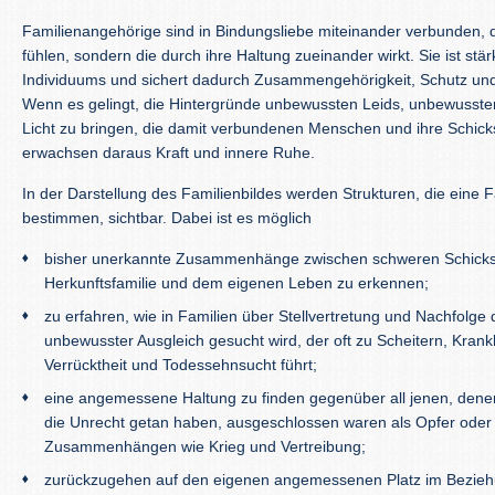
Familienangehörige sind in Bindungsliebe miteinander verbunden, d
fühlen, sondern die durch ihre Haltung zueinander wirkt. Sie ist stär
Individuums und sichert dadurch Zusammengehörigkeit, Schutz und
Wenn es gelingt, die Hintergründe unbewussten Leids, unbewusster
Licht zu bringen, die damit verbundenen Menschen und ihre Schick
erwachsen daraus Kraft und innere Ruhe.
In der Darstellung des Familienbildes werden Strukturen, die eine F
bestimmen, sichtbar. Dabei ist es möglich
bisher unerkannte Zusammenhänge zwischen schweren Schicksa
Herkunftsfamilie und dem eigenen Leben zu erkennen;
zu erfahren, wie in Familien über Stellvertretung und Nachfolg
unbewusster Ausgleich gesucht wird, der oft zu Scheitern, Krank
Verrücktheit und Todessehnsucht führt;
eine angemessene Haltung zu finden gegenüber all jenen, dene
die Unrecht getan haben, ausgeschlossen waren als Opfer oder T
Zusammenhängen wie Krieg und Vertreibung;
zurückzugehen auf den eigenen angemessenen Platz im Bezieh