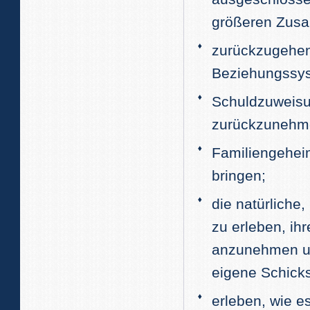
größeren Zusa
zurückzugehen
Beziehungssys
Schuldzuweisu
zurückzunehme
Familiengehei
bringen;
die natürliche
zu erleben, ih
anzunehmen un
eigene Schicks
erleben, wie e