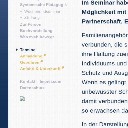
Im Seminar hab
Systemische Pädagogik
Möglichkeit mit
Wochenendseminar
ZEITung
Partnerschaft, 
Zur Person
Buchvorstellung
Familienangehöri
Was mich bewegt
verbunden, die s
Termine
ihre Haltung zuei
Anmeldung
Gebühren
Individuums und
Anfahrt & Unterkunft
Schutz und Ausg
Wenn es gelingt,
Kontakt
Impressum
Datenschutz
unbewusster Schu
damit verbunden
so erwachsen da
In der Darstellu