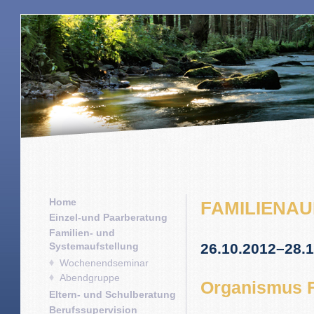
Home
FAMILIENA
Einzel-und Paarberatung
Familien- und
Systemaufstellung
26.10.2012–28.
Wochenendseminar
Abendgruppe
Organismus F
Eltern- und Schulberatung
Berufssupervision