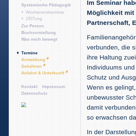
Im Seminar hab
Systemische Pädagogik
Möglichkeit mit
Wochenendseminar
ZEITung
Partnerschaft, 
Zur Person
Buchvorstellung
Familienangehöri
Was mich bewegt
verbunden, die s
Termine
ihre Haltung zuei
Anmeldung
Gebühren
Individuums und
Anfahrt & Unterkunft
Schutz und Ausg
Wenn es gelingt,
Kontakt
Impressum
Datenschutz
unbewusster Schu
damit verbunden
so erwachsen da
In der Darstellu