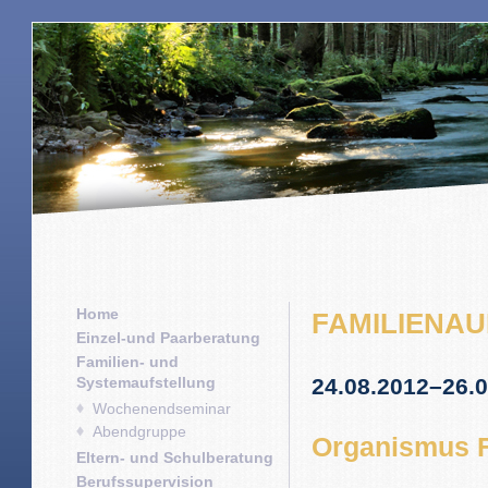
Home
FAMILIENA
Einzel-und Paarberatung
Familien- und
Systemaufstellung
24.08.2012–26.
Wochenendseminar
Abendgruppe
Organismus F
Eltern- und Schulberatung
Berufssupervision