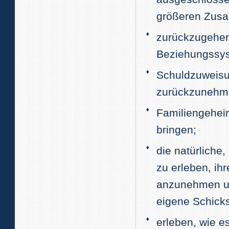
größeren Zusa
zurückzugehen
Beziehungssys
Schuldzuweisu
zurückzunehme
Familiengehei
bringen;
die natürliche
zu erleben, ih
anzunehmen un
eigene Schicks
erleben, wie e