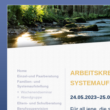
Home
ARBEITSKRE
Einzel-und Paarberatung
SYSTEMAUF
Familien- und
Systemaufstellung
Wochenendseminar
24.05.2023–25.
Abendgruppe
Eltern- und Schulberatung
Für all jene, di
Berufssupervision