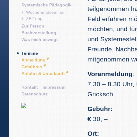
Systemische Pädagogik
teilgenommen ha
Wochenendseminar
Feld erfahren mö
ZEITung
Zur Person
möchten, und für
Buchvorstellung
und Systemestel
Was mich bewegt
Freunde, Nachba
Termine
mitgenommen we
Anmeldung
Gebühren
Voranmeldung
:
Anfahrt & Unterkunft
7.30 – 8.30 Uhr,
Kontakt
Impressum
Gricksch
Datenschutz
Gebühr:
€ 30, –
Ort: