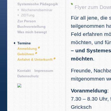
Systemische Pädagogik
Flyer zum Dow
Wochenendseminar
ZEITung
Für all jene, di
Zur Person
teilgenommen ha
Buchvorstellung
Was mich bewegt
Feld erfahren mö
möchten, und für
Termine
Anmeldung
– und Systemest
Gebühren
möchten
.
Anfahrt & Unterkunft
Freunde, Nachba
Kontakt
Impressum
Datenschutz
mitgenommen we
Voranmeldung
:
7.30 – 8.30 Uhr,
Gricksch