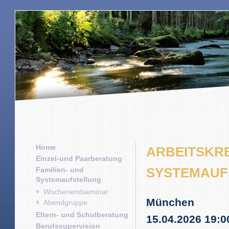
Home
ARBEITSKRE
Einzel-und Paarberatung
SYSTEMAUF
Familien- und
Systemaufstellung
Wochenendseminar
München
Abendgruppe
Eltern- und Schulberatung
15.04.2026 19:0
Berufssupervision