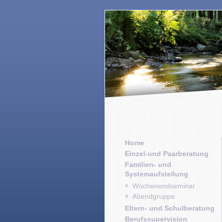
Home
Einzel-und Paarberatung
Familien- und
Systemaufstellung
Wochenendseminar
Abendgruppe
Eltern- und Schulberatung
Berufssupervision