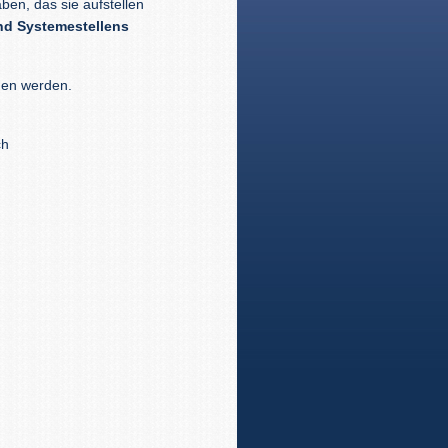
ben, das sie aufstellen
nd Systemestellens
men werden.
ch