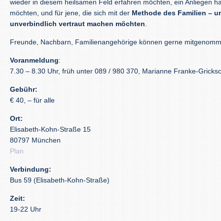
wieder in diesem heilsamen Feld erfahren möchten, ein Anliegen ha
möchten, und für jene, die sich mit der
Methode des Familien – u
unverbindlich vertraut machen möchten
.
Freunde, Nachbarn, Familienangehörige können gerne mitgenom
Voranmeldung
:
7.30 – 8.30 Uhr, früh unter 089 / 980 370, Marianne Franke-Gricks
Gebühr:
€ 40, – für alle
Ort:
Elisabeth-Kohn-Straße 15
80797 München
Plan
Verbindung:
Bus 59 (Elisabeth-Kohn-Straße)
Zeit:
19-22 Uhr