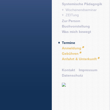
Systemische Pädagogik
Wochenendseminar
ZEITung
Zur Person
Buchvorstellung
Was mich bewegt
Termine
Anmeldung
Gebühren
Anfahrt & Unterkunft
Kontakt
Impressum
Datenschutz