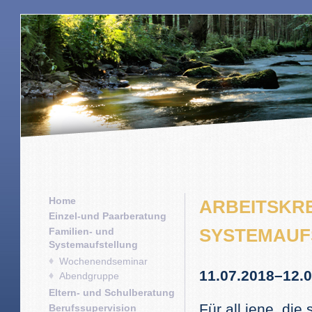
Home
ARBEITSKRE
Einzel-und Paarberatung
SYSTEMAUF
Familien- und
Systemaufstellung
Wochenendseminar
11.07.2018–12.
Abendgruppe
Eltern- und Schulberatung
Für all jene, di
Berufssupervision