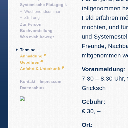
Systemische Pädagogik
teilgenommen ha
Wochenendseminar
Feld erfahren mö
ZEITung
Zur Person
möchten, und für
Buchvorstellung
und Systemestel
Was mich bewegt
Freunde, Nachba
Termine
mitgenommen we
Anmeldung
Gebühren
Voranmeldung
:
Anfahrt & Unterkunft
7.30 – 8.30 Uhr,
Kontakt
Impressum
Gricksch
Datenschutz
Gebühr:
€ 30, –
Ort: