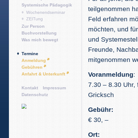
Systemische Pädagogik
teilgenommen ha
Wochenendseminar
Feld erfahren mö
ZEITung
Zur Person
möchten, und für
Buchvorstellung
und Systemestel
Was mich bewegt
Freunde, Nachba
Termine
mitgenommen we
Anmeldung
Gebühren
Voranmeldung
:
Anfahrt & Unterkunft
7.30 – 8.30 Uhr,
Kontakt
Impressum
Gricksch
Datenschutz
Gebühr:
€ 30, –
Ort: