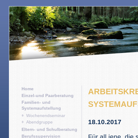
Home
ARBEITSKRE
Einzel-und Paarberatung
SYSTEMAUF
Familien- und
Systemaufstellung
Wochenendseminar
18.10.2017
Abendgruppe
Eltern- und Schulberatung
Für all jene, di
Berufssupervision