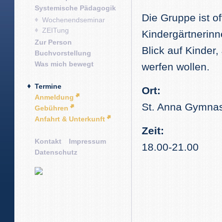
Systemische Pädagogik
Die Gruppe ist of
Wochenendseminar
ZEITung
Kindergärtnerinn
Zur Person
Blick auf Kinder
Buchvorstellung
Was mich bewegt
werfen wollen.
Termine
Ort:
Anmeldung
St. Anna Gymnas
Gebühren
Anfahrt & Unterkunft
Zeit:
Kontakt
Impressum
18.00-21.00
Datenschutz