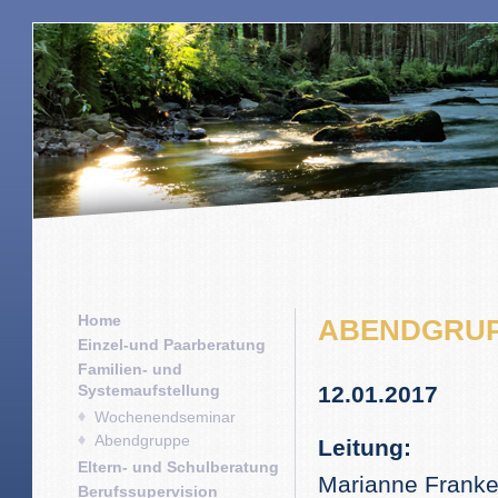
Home
ABENDGRUP
Einzel-und Paarberatung
Familien- und
Systemaufstellung
12.01.2017
Wochenendseminar
Abendgruppe
Leitung:
Eltern- und Schulberatung
Marianne Franke
Berufssupervision