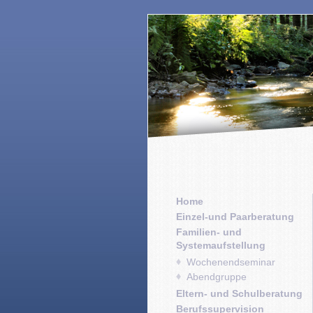
Home
Einzel-und Paarberatung
Familien- und
Systemaufstellung
Wochenendseminar
Abendgruppe
Eltern- und Schulberatung
Berufssupervision