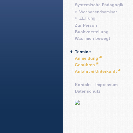
Systemische Pädagogik
Wochenendseminar
ZEITung
Zur Person
Buchvorstellung
Was mich bewegt
Termine
Anmeldung
Gebühren
Anfahrt & Unterkunft
Kontakt
Impressum
Datenschutz