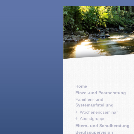
Home
Einzel-und Paarberatung
Familien- und
Systemaufstellung
Wochenendseminar
Abendgruppe
Eltern- und Schulberatung
Berufssupervision