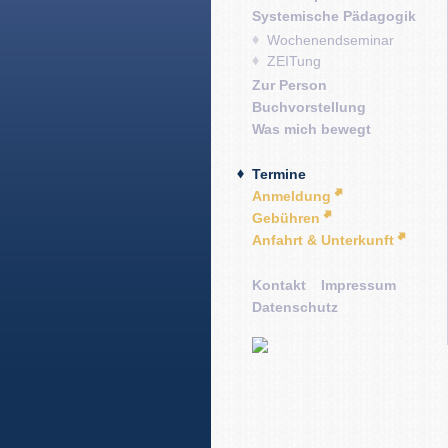
Systemische Pädagogik
Wochenendseminar
ZEITung
Zur Person
Buchvorstellung
Was mich bewegt
Termine
Anmeldung
Gebühren
Anfahrt & Unterkunft
Kontakt
Impressum
Datenschutz