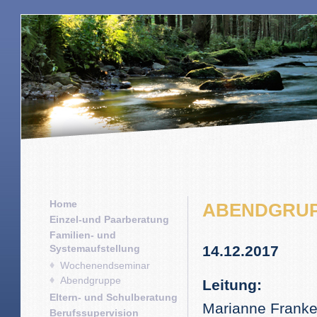
Home
ABENDGRUP
Einzel-und Paarberatung
Familien- und
Systemaufstellung
14.12.2017
Wochenendseminar
Abendgruppe
Leitung:
Eltern- und Schulberatung
Marianne Franke
Berufssupervision