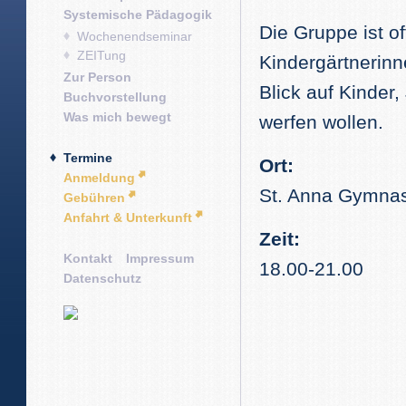
Systemische Pädagogik
Die Gruppe ist of
Wochenendseminar
ZEITung
Kindergärtnerinn
Zur Person
Blick auf Kinder
Buchvorstellung
Was mich bewegt
werfen wollen.
Termine
Ort:
Anmeldung
St. Anna Gymnas
Gebühren
Anfahrt & Unterkunft
Zeit:
Kontakt
Impressum
18.00-21.00
Datenschutz