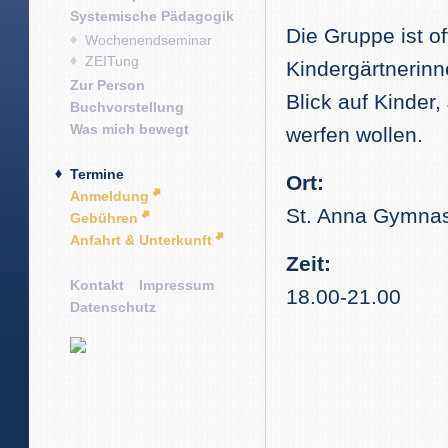
Systemische Pädagogik
Die Gruppe ist of
Wochenendseminar
ZEITung
Kindergärtnerinn
Zur Person
Blick auf Kinder
Buchvorstellung
Was mich bewegt
werfen wollen.
Termine
Ort:
Anmeldung
St. Anna Gymnas
Gebühren
Anfahrt & Unterkunft
Zeit:
Kontakt
Impressum
18.00-21.00
Datenschutz