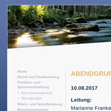
Home
ABENDGRUP
Einzel-und Paarberatung
Familien- und
Systemaufstellung
10.08.2017
Wochenendseminar
Abendgruppe
Leitung:
Eltern- und Schulberatung
Marianne Franke
Berufssupervision