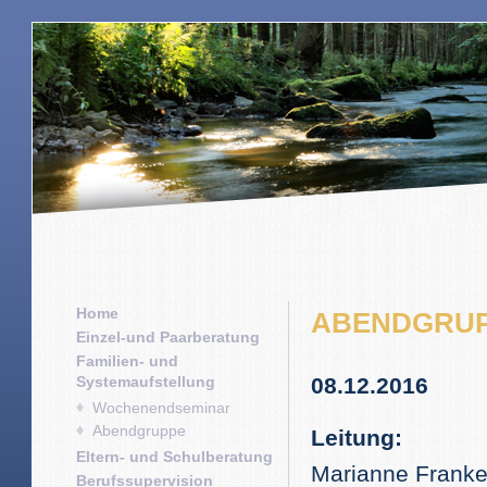
Home
ABENDGRUP
Einzel-und Paarberatung
Familien- und
Systemaufstellung
08.12.2016
Wochenendseminar
Abendgruppe
Leitung:
Eltern- und Schulberatung
Marianne Franke
Berufssupervision