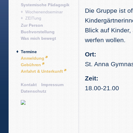
Systemische Pädagogik
Die Gruppe ist of
Wochenendseminar
ZEITung
Kindergärtnerinn
Zur Person
Blick auf Kinder
Buchvorstellung
Was mich bewegt
werfen wollen.
Termine
Ort:
Anmeldung
St. Anna Gymnas
Gebühren
Anfahrt & Unterkunft
Zeit:
Kontakt
Impressum
18.00-21.00
Datenschutz